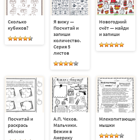
Сколько
Я вижу —
Новогодний
кубиков?
Посчитай и
счёт — найди
запиши
и запиши
количество.
Серия 5
листов
Посчитай и
А.П. Чехов.
Млекопитающие
раскрась
Мальчики.
мышки
яблоки
Бежим в
Америку