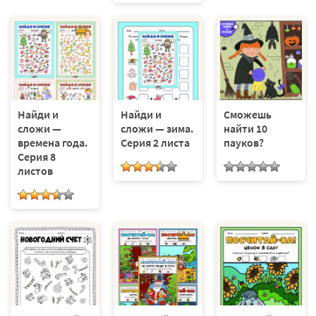
Найди и
Найди и
Сможешь
сложи —
сложи — зима.
найти 10
времена года.
Серия 2 листа
пауков?
Серия 8
листов