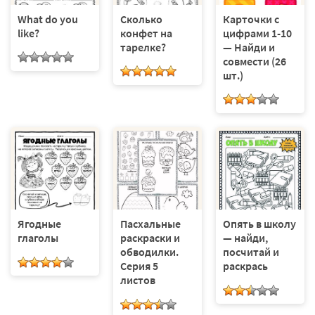
What do you
Сколько
Карточки с
like?
конфет на
цифрами 1-10
тарелке?
— Найди и
совмести (26
шт.)
Ягодные
Пасхальные
Опять в школу
глаголы
раскраски и
— найди,
обводилки.
посчитай и
Серия 5
раскрась
листов