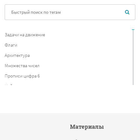
Задачи на движение
Флаги
Архитектура
Множества чисел
Прописи цифра 6
Найди и покажи
Периметр
Дикие животные
Шаблоны для рисования пальчиковыми красками
Материалы
Раздаточный материал
Обводилки