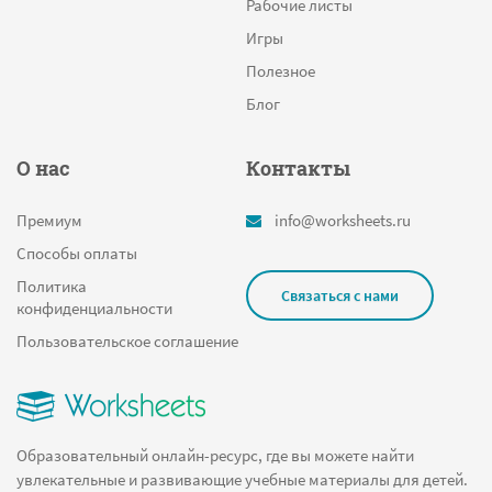
Рабочие листы
Мумификация
Игры
STEM материалы
Полезное
Составить слово из букв
Блог
Викторина
О нас
Контакты
Способы сложения и вычитания
Шаблоны для поделок
Премиум
info@worksheets.ru
На пальцах
Способы оплаты
Медитативная раскраска
Политика
Связаться с нами
конфиденциальности
Мифические существа
Пользовательское соглашение
Данько
Орфограмма
Проверочная игра
Образовательный онлайн-ресурс, где вы можете найти
День матери
увлекательные и развивающие учебные материалы для детей.