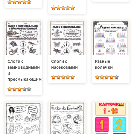
Слоги с
Слоги с
Разные
земноводными
насекомыми
колечки
и
пресмыкающимися