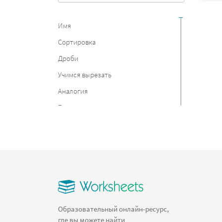
Имя
Сортировка
Дроби
Учимся вырезать
Аналогия
Германия
Страны мира
Материки
Круги Эйлера
Фрукты
Учимся писать цифры
Согласные
Образовательный онлайн-ресурс,
где вы можете найти
Площадь