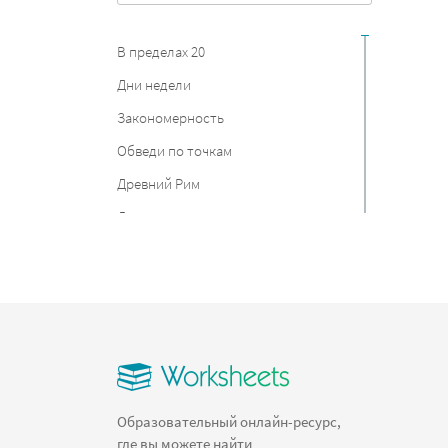
В пределах 20
Дни недели
Закономерность
Обведи по точкам
Древний Рим
Дания
Прописи цифр
Найди отличия
Столицы
Равные дроби
Состав числа
Сложение дробей
Образовательный онлайн-ресурс,
где вы можете найти
Круг