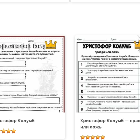
стофор Колумб
Христофор Колумб — пра
или ложь