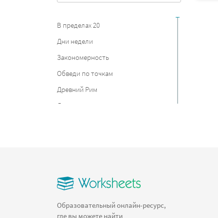
В пределах 20
Дни недели
Закономерность
Обведи по точкам
Древний Рим
Дания
Прописи цифр
Найди отличия
Столицы
Равные дроби
Состав числа
Сложение дробей
Образовательный онлайн-ресурс,
где вы можете найти
Круг