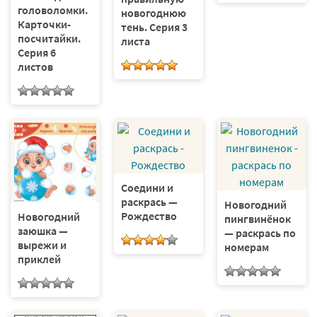
головоломки.
новогоднюю
Карточки-
тень. Серия 3
посчитайки.
листа
Серия 6
листов
Соедини и
раскрась —
Новогодний
Рождество
Новогодний
пингвинёнок
заюшка —
— раскрась по
вырежи и
номерам
приклей