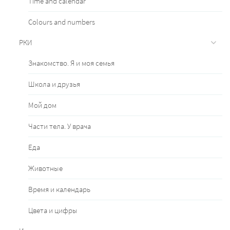
Time and calendar
Сolours and numbers
РКИ
Знакомство. Я и моя семья
Школа и друзья
Мой дом
Части тела. У врача
Еда
Животные
Время и календарь
Цвета и цифры