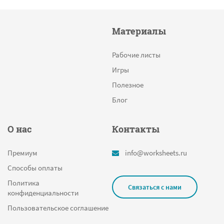
Столицы
Материалы
Равные дроби
Состав числа
Рабочие листы
Сложение дробей
Игры
Круг
Полезное
Круговые диаграммы
Блог
Найди и раскрась
О нас
Контакты
Сколько звуков в слове
Мышь
Премиум
info@worksheets.ru
Дед мороз
Способы оплаты
Падежные вопросы
Политика
Связаться с нами
конфиденциальности
Таблица
Пользовательское соглашение
Числительное