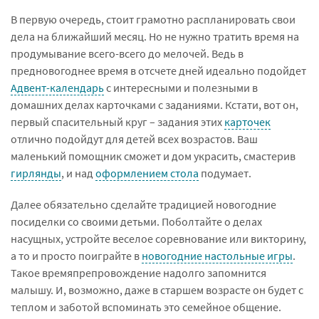
В первую очередь, стоит грамотно распланировать свои
дела на ближайший месяц. Но не нужно тратить время на
продумывание всего-всего до мелочей. Ведь в
предновогоднее время в отсчете дней идеально подойдет
Адвент-календарь
с интересными и полезными в
домашних делах карточками с заданиями. Кстати, вот он,
первый спасительный круг – задания этих
карточек
отлично подойдут для детей всех возрастов. Ваш
маленький помощник сможет и дом украсить, смастерив
гирлянды
, и над
оформлением стола
подумает.
Далее обязательно сделайте традицией новогодние
посиделки со своими детьми. Поболтайте о делах
насущных, устройте веселое соревнование или викторину,
а то и просто поиграйте в
новогодние настольные игры
.
Такое времяпрепровождение надолго запомнится
малышу. И, возможно, даже в старшем возрасте он будет с
теплом и заботой вспоминать это семейное общение.