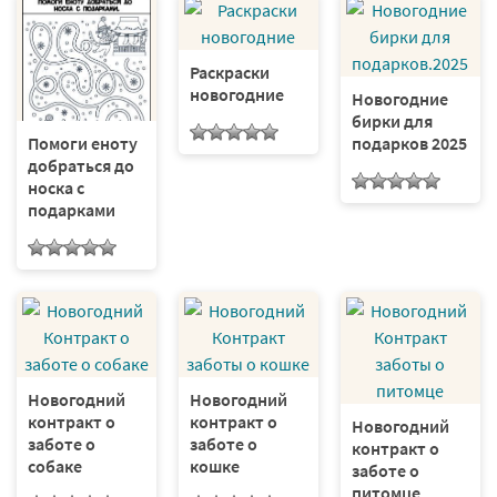
Раскраски
новогодние
Новогодние
бирки для
подарков 2025
Помоги еноту
добраться до
носка с
подарками
Новогодний
Новогодний
контракт о
контракт о
Новогодний
заботе о
заботе о
контракт о
собаке
кошке
заботе о
питомце