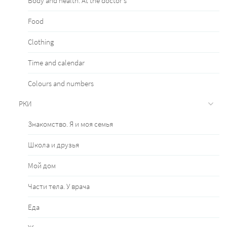
Body and health. At the doctor's
Food
Clothing
Time and calendar
Сolours and numbers
РКИ
Знакомство. Я и моя семья
Школа и друзья
Мой дом
Части тела. У врача
Еда