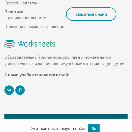
Дед мороз
Способы оплаты
Падежные вопросы
Политика
Связаться с нами
конфиденциальности
Таблица
Пользовательское соглашение
Числительное
Проценты
Сладости
Образовательный онлайн-ресурс, где вы можете найти
Игры для малышей
увлекательные и развивающие учебные материалы для детей.
Алфавитный челлендж
С нами учеба становится игрой!
Станция
1 год
Планирование времени школьника
Лото
Инструкция по сборке Лего Дупло
© 2019 Worksheets.ru Все права защищены
Учимся выражать свое мнение
Этот сайт использует cookie.
Да