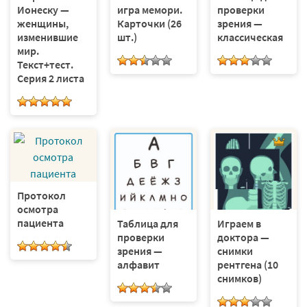
Ионеску —
игра мемори.
проверки
женщины,
Карточки (26
зрения —
изменившие
шт.)
классическая
мир.
Текст+тест.
Серия 2 листа
Протокол
осмотра
пациента
Таблица для
Играем в
проверки
доктора —
зрения —
снимки
алфавит
рентгена (10
снимков)