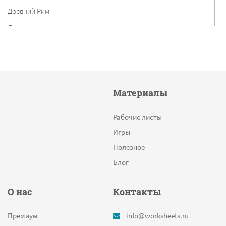
Древний Рим
Дания
Прописи цифр
Найди отличия
Столицы
Материалы
Равные дроби
Состав числа
Рабочие листы
Сложение дробей
Игры
Круг
Полезное
Круговые диаграммы
Блог
Найди и раскрась
О нас
Контакты
Сколько звуков в слове
Мышь
Премиум
info@worksheets.ru