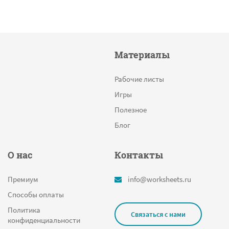
Мировые достопримечательности
В пределах 1000
Земноводные
Материалы
Овощи
Найди правильные буквы
Рабочие листы
Вид сверху
Игры
Фонетический разбор слова
Полезное
В пределах 5
Блог
Раскраска по номерам
О нас
Контакты
Шифры
Кот
Премиум
info@worksheets.ru
Карта Европы
Способы оплаты
Падежи
Политика
Связаться с нами
конфиденциальности
Таблица умножения