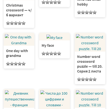
hobby
Christmas
crossword — ч/
б вариант
My face
One day with
grandma
Number word
crossword
puzzle — till 20.
Серия 2 листа