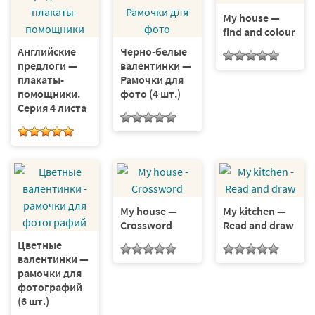
My house —
find and colour
Английские
Черно-белые
предлоги —
валентинки —
плакаты-
Рамочки для
помощники.
фото (4 шт.)
Серия 4 листа
My house —
My kitchen —
Crossword
Read and draw
Цветные
валентинки —
рамочки для
фотографий
(6 шт.)