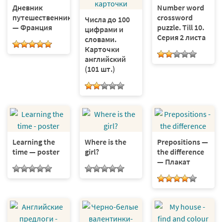
Дневник
Number word
путешественника
crossword
Числа до 100
— Франция
puzzle. Till 10.
цифрами и
Серия 2 листа
словами.
Карточки
английский
(101 шт.)
Learning the
Where is the
Prepositions —
time — poster
girl?
the difference
— Плакат