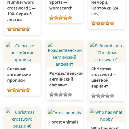
мемори.
Number word
Sports —
Карточки (24
crossword 1 —
wordsearch
шт.)
100. Серия 5
листов
Снежные
Christmas
Рождественский
английские
crossword —
английский
прописи
цветной
алфавит
вариант
Forest Animals
Who has what