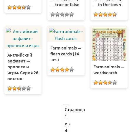
— true or false
— in the town
Farm animals —
flash cards (14
Английский
шт.)
алфавит —
прописи и
Farm animals —
игры. Серия 26
wordsearch
листов
Страница
1
из
4