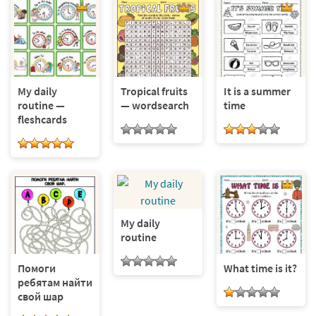
My daily
Tropical fruits
It is a summer
routine —
— wordsearch
time
fleshcards
My daily
routine
Помоги
What time is it?
ребятам найти
свой шар