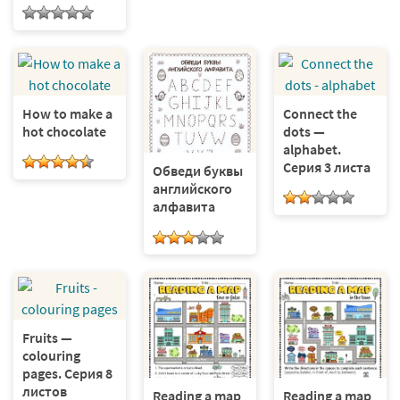
How to make a
Connect the
hot chocolate
dots —
alphabet.
Серия 3 листа
Обведи буквы
английского
алфавита
Fruits —
colouring
pages. Серия 8
листов
Reading a map
Reading a map