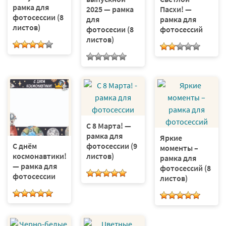
рамка для
2025 — рамка
Пасхи! —
фотосеcсии (8
для
рамка для
листов)
фотосесии (8
фотосессий
листов)
С 8 Марта! —
рамка для
Яркие
фотосессии (9
С днём
моменты –
листов)
космонавтики!
рамка для
— рамка для
фотосессий (8
фотосессии
листов)