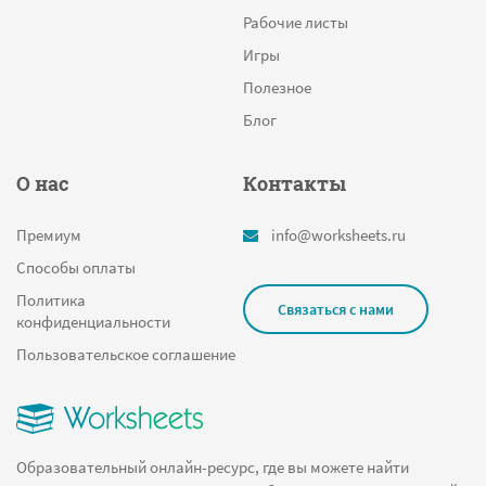
Приветствия и прощания
Рабочие листы
Природные зоны
Игры
ОБЖ
Полезное
Смысловое чтение
Блог
12 апреля
О нас
Контакты
Части речи
Слово
Премиум
info@worksheets.ru
Средневековье
Способы оплаты
форм
Политика
Связаться с нами
конфиденциальности
Биография
Пользовательское соглашение
Лермонтов
Колумб
Ушинский
Образовательный онлайн-ресурс, где вы можете найти
Древняя Русь