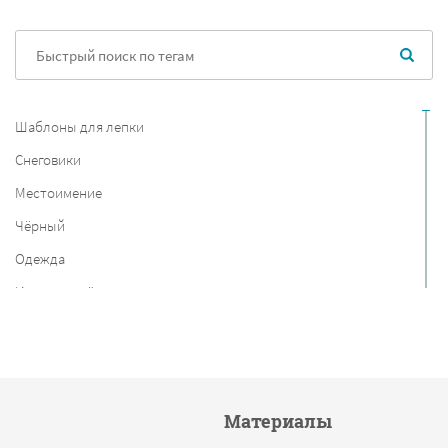
Шаблоны для лепки
Снеговики
Местоимение
Чёрный
Одежда
Игра-перевёртыш
9 мая
Английский алфавит
Posters
Материалы
Crossword