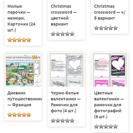
Милые
Christmas
Christmas
парочки —
crossword —
crossword — ч/
мемори.
цветной
б вариант
Карточки (24
вариант
шт.)
Дневник
Черно-белые
Цветные
путешественника
валентинки —
валентинки —
— Франция
Рамочки для
рамочки для
фото (4 шт.)
фотографий
(6 шт.)