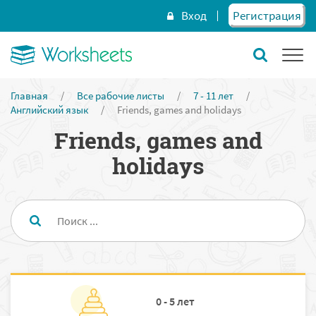
Вход
Регистрация
Главная
/
Все рабочие листы
/
7 - 11 лет
/
Английский язык
/
Friends, games and holidays
Friends, games and
holidays
0 - 5 лет