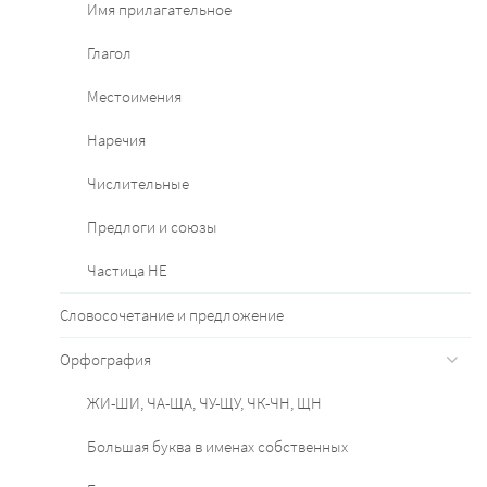
Имя прилагательное
Глагол
Местоимения
Наречия
Числительные
Предлоги и союзы
Частица НЕ
Словосочетание и предложение
Орфография
ЖИ-ШИ, ЧА-ЩА, ЧУ-ЩУ, ЧК-ЧН, ЩН
Большая буква в именах собственных