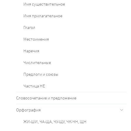
Имя существительное
Имя прилагательное
Глагол
Местоимения
Наречия
Числительные
Предлоги и союзы
Частица НЕ
Словосочетание и предложение
Орфография
ЖИ-ШИ, ЧА-ЩА, ЧУ-ЩУ, ЧК-ЧН, ЩН