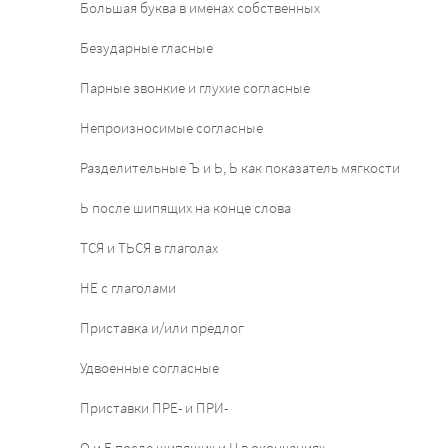
Большая буква в именах собственных
Безударные гласные
Парные звонкие и глухие согласные
Непроизносимые согласные
Разделительные Ъ и Ь, Ь как показатель мягкости
Ь после шипящих на конце слова
ТСЯ и ТЬСЯ в глаголах
НЕ с глаголами
Приставка и/или предлог
Удвоенные согласные
Приставки ПРЕ- и ПРИ-
О и Е после шипящих и Ц в окончаниях