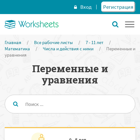
Вход
Регистрация
Главная
/
Все рабочие листы
/
7 - 11 лет
/
Математика
/
Числа и действия с ними
/
Переменные и
уравнения
Переменные и
уравнения
0 - 5 лет