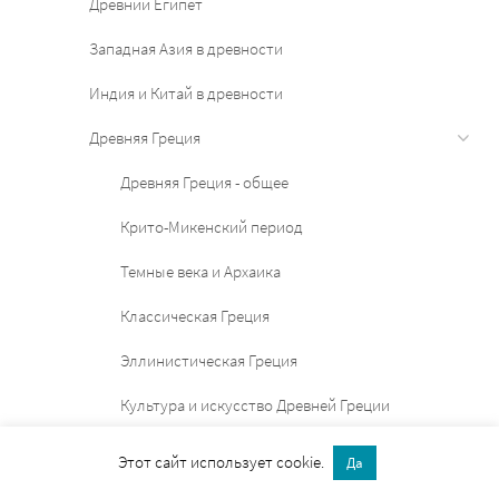
Древний Египет
Западная Азия в древности
Индия и Китай в древности
Древняя Греция
Древняя Греция - общее
Крито-Микенский период
Темные века и Архаика
Классическая Греция
Эллинистическая Греция
Культура и искусство Древней Греции
Древний Рим
Этот сайт использует cookie.
Да
Средние века