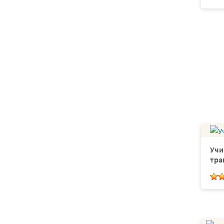
Белка
Раскрась квадраты
Ракета
Целые числа
Посуда
Носки
Прописи цифра 8
Игры-ходилки
Исследование планет
Учи
Мороженое
тра
Страны Европы
Раздаточный материал по
географии
Ягоды