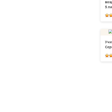
воз
Английские буквы
5 л
Flash cards
Puzzle
Леонардо да Винчи
Ботичелли
Учи
Учимся формулировать свои мысли
Сер
Работа с текстом
Морфологический разбор
Чайнворд
Александр II
1 сентября
История орфографии
Пресмыкающиеся
День кошек в России