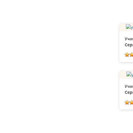
Распутин
Бальмонт
Князь
Жигулин
Учи
Сер
День знаний
Контракт о заботе
Циолковский
Снова
Стоимость
Учи
Сер
Направо
Расписание
3 года
Вырежи и приклей