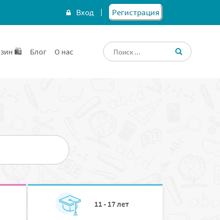
Вход
Регистрация
зин 🛍️
Блог
О нас
11 - 17 лет