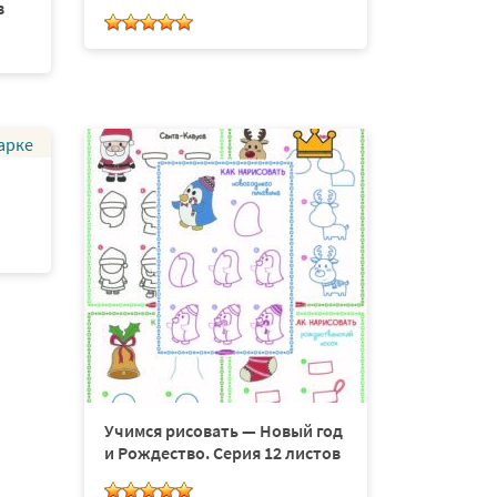
в
Учимся рисовать — Новый год
и Рождество. Серия 12 листов