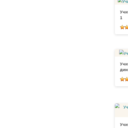
Игры по математике для
дошкольников
Учи
1
Вычитание дробей
В.А. Жуковский
Число имен существительных
Числа в порядке убывания
Йотированные гласные
Учи
Маты для пластилина
дин
Таблица квадрата Пифагора
Зубы
Кривин
Плещеев
Реки
ВОВ
Учи