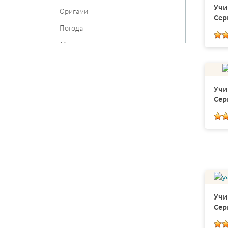
Учи
Оригами
Сер
Погода
11 класс
Карточки
Равенства
Учи
Пицца
Сер
Саванна
Загадки
Ударение
Звонкие и глухие согласные
Весна
Окружность
Учи
Сер
Обратный счет