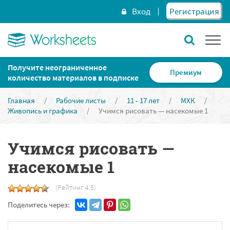
Вход
Регистрация
Получите неограниченное
Премиум
количество материалов в подписке
Главная
/
Рабочие листы
/
11 - 17 лет
/
МХК
/
Живопись и графика
/
Учимся рисовать — насекомые 1
Учимся рисовать —
насекомые 1
(Рейтинг 4.5)
Поделитесь через: