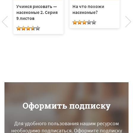
 в
Учимся рисовать —
На что похожи
У
ов
насекомые 2. Серия
насекомые?
яг
9 листов
л
Оформить подписку
Для удобного пользования нашим ресурсом
необходимо подписаться.
Оформите подписку