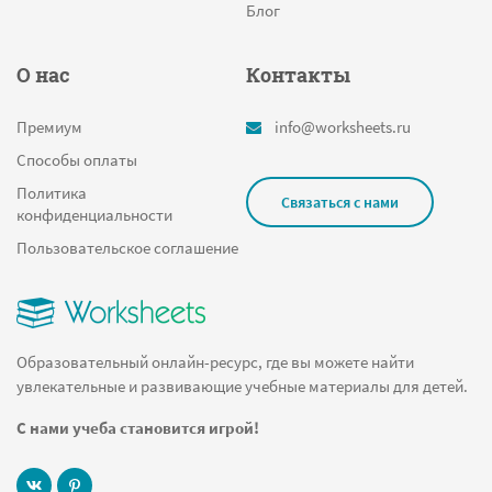
В пределах 5
Блог
Раскраска по номерам
О нас
Контакты
Шифры
Кот
Премиум
info@worksheets.ru
Карта Европы
Способы оплаты
Падежи
Политика
Связаться с нами
конфиденциальности
Таблица умножения
Пользовательское соглашение
Голова
Поиск слов
Прописи цифра 10
Образовательный онлайн-ресурс, где вы можете найти
Игры Мемори
увлекательные и развивающие учебные материалы для детей.
Игры для всей семьи
С нами учеба становится игрой!
Слог
Австралия и Океания