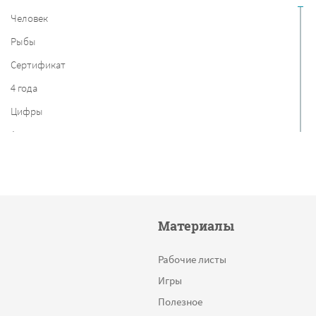
Человек
Рыбы
Сертификат
4 года
Цифры
Англия
Мировые достопримечательности
В пределах 1000
Земноводные
Материалы
Овощи
Найди правильные буквы
Рабочие листы
Вид сверху
Игры
Фонетический разбор слова
Полезное