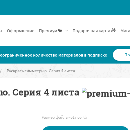
ы
Оформление
Премиум 👑
Подарочная карта 🎁
Мага
еограниченное количество материалов в подписке
Пр
/
Раскрась симметрию. Серия 4 листа
ю. Серия 4 листа
Размер файла - 617.66 Kb