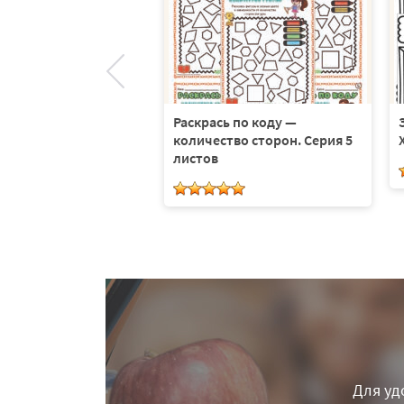
раля — Симметричные
. Серия 3 листа
Раскрась по коду —
количество сторон. Серия 5
листов
Для уд