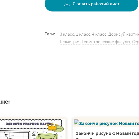
Скачать рабочий лист
Теги:
3 класс
,
1 класс
,
4 класс
,
Дорисуй карти
Геометрия
,
Геометрические фигуры
,
Се
кже:
Закончи рисунок: Новый год