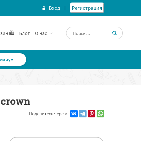
Вход
Регистрация
зин 🛍️
Блог
О нас
емиум
Поделитесь через: