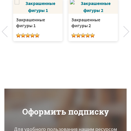
Закрашенные
Закрашенные
З
фигуры 1
фигуры 2
ф
Оформить подписку
Для удобного пользования нашим ресурсом