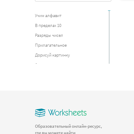
Учим алфавит
В пределах 10
Разряды чисел
Прилагательное
Дорисуй картинку
6 класс
Швейцария
Первобытный человек
Постановка целей
Листья
Вордсерч
Разрядные слагаемые
Образовательный онлайн-ресурс,
где вы можете найти
Стрелки и цифры