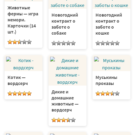
Животные
фермы — игра
Новогодний
Новогодний
мемори.
контракт о
контракт о
Карточки (14
заботе о
заботе о
шт.)
собаке
кошке
Котик —
Муськины
вордсерч
проказы
Дикие и
домашние
животные —
вордсерч