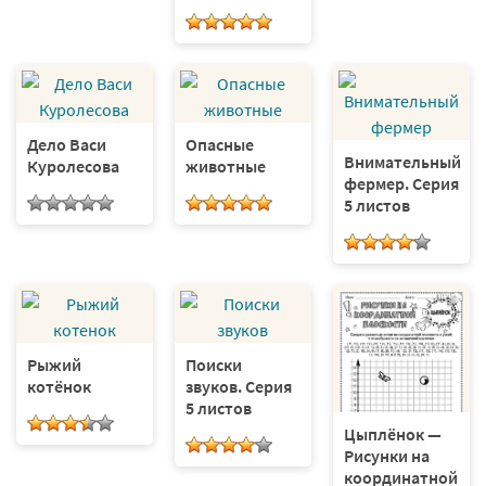
Дело Васи
Опасные
Внимательный
Куролесова
животные
фермер. Серия
5 листов
Рыжий
Поиски
котёнок
звуков. Серия
5 листов
Цыплёнок —
Рисунки на
координатной