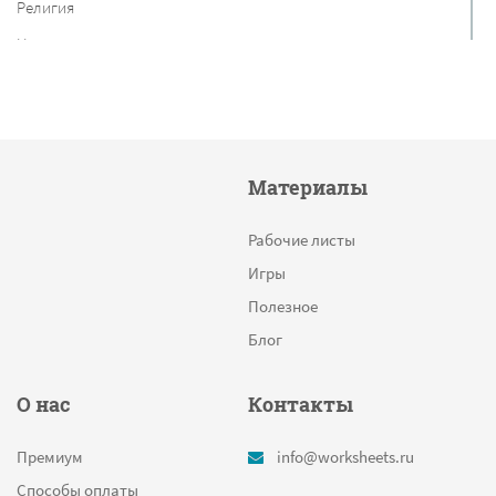
Религия
Нидерланды
Сочинение
Фантазирование
Деревня
Материалы
Боги Древней Греции
Найди пару
Рабочие листы
Сравниваем трехзначные числа
Игры
Непроверяемые безударные гласные
Полезное
Пираты
Блог
Числа в порядке возрастания
О нас
Контакты
Цифра 0 раскраска
Пингвин
Премиум
info@worksheets.ru
Поиск предметов остров сокровищ
Способы оплаты