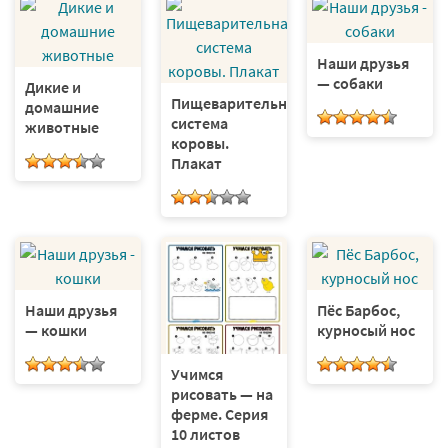
Наши друзья
— собаки
Дикие и
Пищеварительная
домашние
система
животные
коровы.
Плакат
Наши друзья
Пёс Барбос,
— кошки
курносый нос
Учимся
рисовать — на
ферме. Серия
10 листов