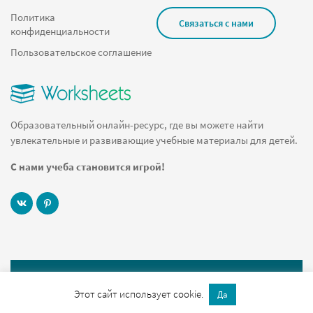
Найди слова с мягким знаком
Политика
Связаться с нами
конфиденциальности
Олимпийские игры
Пользовательское соглашение
Обводилки для детей
Умножение на матрицах
Треугольник
Образовательный онлайн-ресурс, где вы можете найти
Игры по окружающему миру
увлекательные и развивающие учебные материалы для детей.
Санкт-Петербург
С нами учеба становится игрой!
Сказуемое
Размер
Музей
Южная Америка
Опорные слова
© 2019 Worksheets.ru Все права защищены
Как научить ребенка формулировать мысли
Этот сайт использует cookie.
Да
Служебный вход