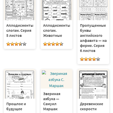
Аплодисменты
Аплодисменты
Пропущенные
слогам. Серия
слогам.
буквы
5 листов
Животные
английского
алфавита — на
ферме. Серия
6 листов
Звериная
азбука —
Самуил
Прошлое и
Деревенские
Маршак
будущее
скорости