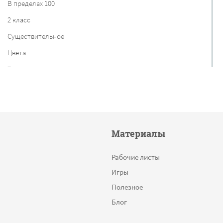
В пределах 100
2 класс
Существительное
Цвета
7 класс
Австрия
Таблицы
Потребности
Материалы
Птицы
Фразеологизмы
Рабочие листы
Разряды
Игры
Такое одинаковое время
Полезное
Прямые и кривые линии
Блог
Слова по алфавиту