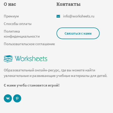
О нас
Контакты
Обведи по клеточкам
Цифра 6 раскраска
Премиум
info@worksheets.ru
Разряды трехзначных чисел
Способы оплаты
Лыжник
Политика
Связаться с нами
конфиденциальности
Раскрась по цветам
Пользовательское соглашение
Учимся рисовать
Теория вероятности
Прописи цифра 4
Образовательный онлайн-ресурс, где вы можете найти
Пасха
увлекательные и развивающие учебные материалы для детей.
Вода
С нами учеба становится игрой!
На время
Буквы
Игры для развития внимательности