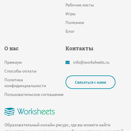
Учимся писать цифры
Рабочие листы
Согласные
Игры
Площадь
Полезное
Читательский дневник
Блог
Количественный счет предметов
О нас
Контакты
Звуковой анализ
Машина
Премиум
info@worksheets.ru
Найди и посчитай
Способы оплаты
Рыбалка
Политика
Связаться с нами
конфиденциальности
Сколько падежей в русском языке и какие
Пользовательское соглашение
Лиса
Арабские числа
Определи неизвестный множитель
Образовательный онлайн-ресурс, где вы можете найти
Матрица