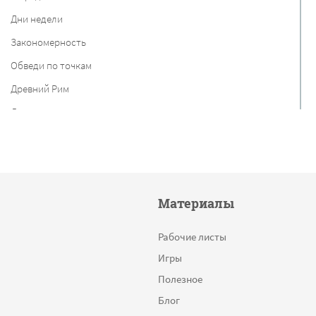
Дни недели
Закономерность
Обведи по точкам
Древний Рим
Дания
Прописи цифр
Найди отличия
Столицы
Материалы
Равные дроби
Состав числа
Рабочие листы
Сложение дробей
Игры
Круг
Полезное
Круговые диаграммы
Блог