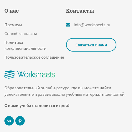
Найди и раскрась
О нас
Контакты
Сколько звуков в слове
Мышь
Премиум
info@worksheets.ru
Дед мороз
Способы оплаты
Падежные вопросы
Политика
Связаться с нами
конфиденциальности
Таблица
Пользовательское соглашение
Числительное
Проценты
Сладости
Образовательный онлайн-ресурс, где вы можете найти
Игры для малышей
увлекательные и развивающие учебные материалы для детей.
Алфавитный челлендж
С нами учеба становится игрой!
Станция
1 год
Планирование времени школьника