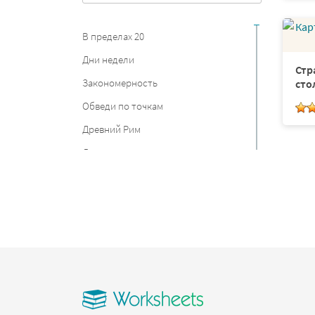
В пределах 20
Дни недели
Стр
Закономерность
сто
Обведи по точкам
Древний Рим
Дания
Прописи цифр
Найди отличия
Столицы
Равные дроби
Состав числа
Сложение дробей
Круг