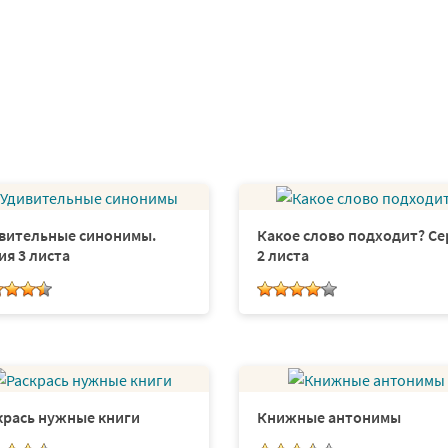
вительные синонимы.
Какое слово подходит? Се
ия 3 листа
2 листа
крась нужные книги
Книжные антонимы