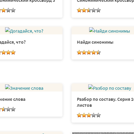
онимический кроссворд 3
Синонимический кроссвор
адайся, что?
Найди синонимы
чение слова
Разбор по составу. Серия 1
листов