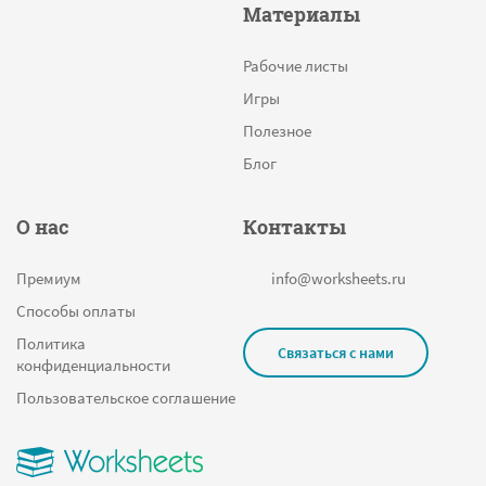
Материалы
Фрукты
Учимся писать цифры
Рабочие листы
Согласные
Игры
Площадь
Полезное
Читательский дневник
Блог
Количественный счет предметов
О нас
Контакты
Звуковой анализ
Машина
Премиум
info@worksheets.ru
Найди и посчитай
Способы оплаты
Рыбалка
Политика
Связаться с нами
конфиденциальности
Сколько падежей в русском языке и какие
Пользовательское соглашение
Лиса
Арабские числа
Определи неизвестный множитель