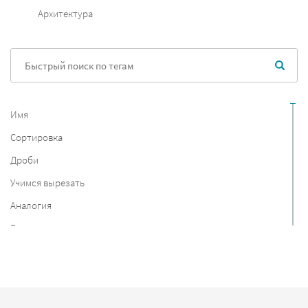
Архитектура
Имя
Сортировка
Дроби
Учимся вырезать
Аналогия
Германия
Страны мира
Материки
Круги Эйлера