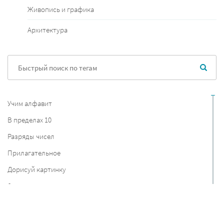
Живопись и графика
Архитектура
Учим алфавит
В пределах 10
Разряды чисел
Прилагательное
Дорисуй картинку
6 класс
Швейцария
Первобытный человек