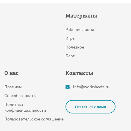
Постановка целей
Материалы
Листья
Вордсерч
Рабочие листы
Разрядные слагаемые
Игры
Стрелки и цифры
Полезное
Календарь
Блог
Монохромная гамма
О нас
Контакты
Задачи на построение угла
Цифра 5 раскраска
Премиум
info@worksheets.ru
Столбчатые диаграммы
Способы оплаты
Деление
Политика
Связаться с нами
конфиденциальности
Хэллоуин
Пользовательское соглашение
Дробные выражения