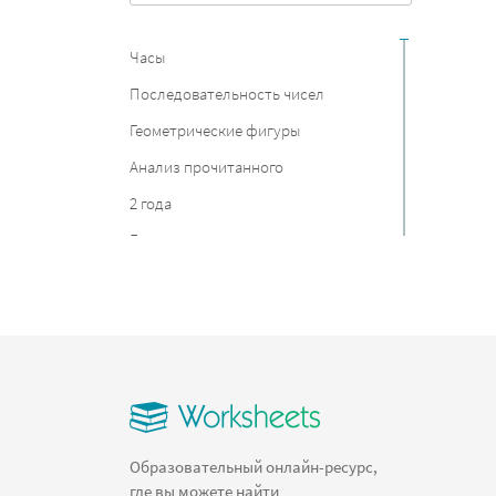
Часы
Последовательность чисел
Геометрические фигуры
Анализ прочитанного
2 года
Европа
Чехия
Солнечная система
Праздники
Растения
Океаны
План урока
Образовательный онлайн-ресурс,
где вы можете найти
Потерянные стрелки