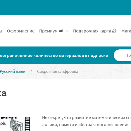
ы
Оформление
Премиум 👑
Подарочная карта 🎁
Мага
еограниченное количество материалов в подписке
Пр
Русский язык
/
Секретная шифровка
ка
Не секрет, что развитие математических с
логики, памяти и абстрактного мышления.