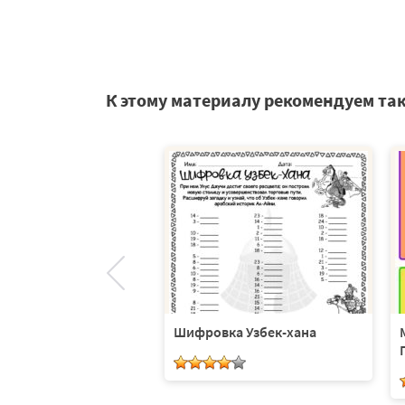
К этому материалу рекомендуем та
уква первая?
Шифровка Узбек-хана