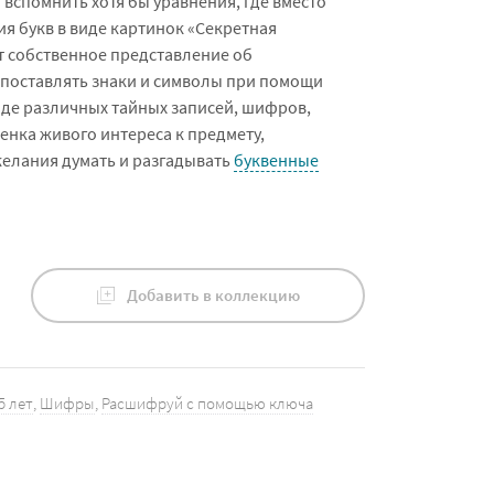
 вспомнить хотя бы уравнения, где вместо
я букв в виде картинок «Секретная
 собственное представление об
опоставлять знаки и символы при помощи
виде различных тайных записей, шифров,
енка живого интереса к предмету,
желания думать и разгадывать
буквенные
Добавить в коллекцию
5 лет
,
Шифры
,
Расшифруй с помощью ключа