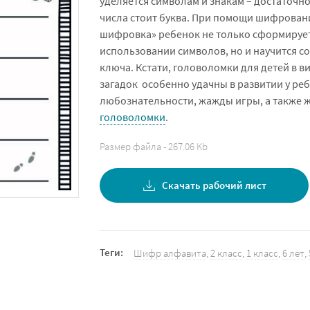
уделяется символам и знакам – достаточно
числа стоит буква. При помощи шифровани
шифровка» ребенок не только сформирует
использовании символов, но и научится с
ключа. Кстати, головоломки для детей в 
загадок особенно удачны в развитии у реб
любознательности, жажды игры, а также 
головоломки
.
Размер файла - 267.06 Kb
Скачать рабочий лист
Теги:
Шифр алфавита
,
2 класс
,
1 класс
,
6 лет
,