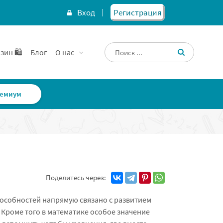
Вход
Регистрация
зин 🛍️
Блог
О нас
емиум
Поделитесь через:
пособностей напрямую связано с развитием
 Кроме того в математике особое значение