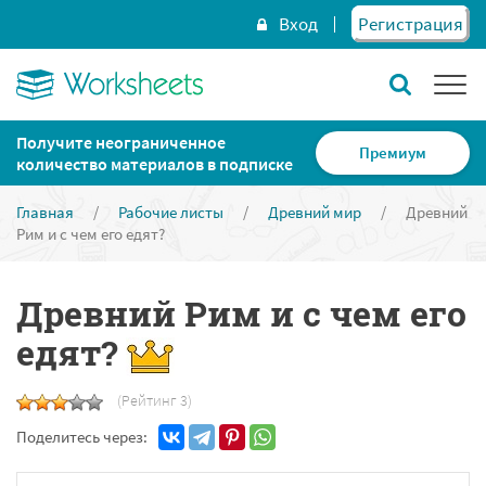
Вход
Регистрация
Получите неограниченное
Премиум
количество материалов в подписке
Главная
/
Рабочие листы
/
Древний мир
/
Древний
Рим и с чем его едят?
Древний Рим и с чем его
едят?
(Рейтинг 3)
Поделитесь через: