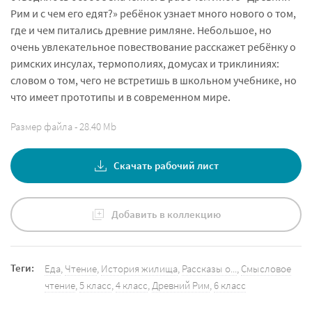
Рим и с чем его едят?» ребёнок узнает много нового о том,
где и чем питались древние римляне. Небольшое, но
очень увлекательное повествование расскажет ребёнку о
римских инсулах, термополиях, домусах и триклиниях:
словом о том, чего не встретишь в школьном учебнике, но
что имеет прототипы и в современном мире.
Размер файла - 28.40 Mb
Скачать рабочий лист
Добавить в коллекцию
Теги:
Еда
,
Чтение
,
История жилища
,
Рассказы о...
,
Смысловое
чтение
,
5 класс
,
4 класс
,
Древний Рим
,
6 класс