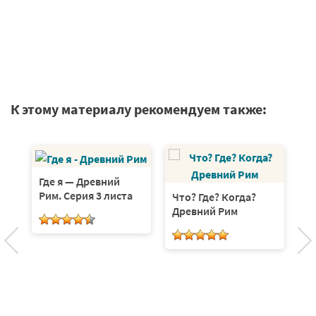
К этому материалу рекомендуем также:
Где я — Древний
Рим. Серия 3 листа
Что? Где? Когда?
Д
Древний Рим
п
п