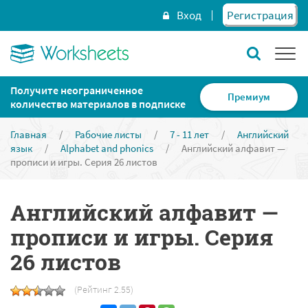
Вход
Регистрация
Получите неограниченное
Премиум
количество материалов в подписке
Главная
/
Рабочие листы
/
7 - 11 лет
/
Английский
язык
/
Alphabet and phonics
/
Английский алфавит —
прописи и игры. Серия 26 листов
Английский алфавит —
прописи и игры. Серия
26 листов
(Рейтинг 2.55)