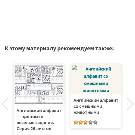
К этому материалу рекомендуем также:
я
Б
м
Английский алфавит
а
со смешными
Английский алфавит
а
животными
— прописи и
(7
веселые задания.
Серия 26 листов