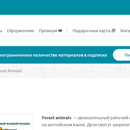
ы
Оформление
Премиум 👑
Подарочная карта 🎁
Мага
еограниченное количество материалов в подписке
Пр
rest Animals
Forest animals
— увлекательный рабочий л
на английском языке. Дети смогут закреп