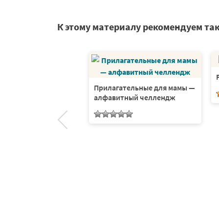
К этому материалу рекомендуем та
еское тело —
Прилагательные для мамы —
рд — девочки
алфавитный челлендж