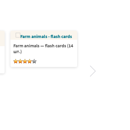
Farm animals — flash cards (14
шт.)
Задания для адвент
календаря — 100 иде
10 листов