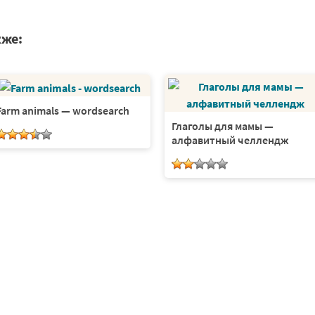
кже:
Farm animals — wordsearch
Глаголы для мамы —
алфавитный челлендж