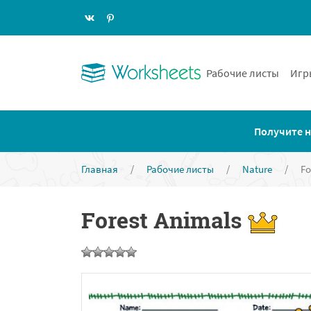
Рабочие листы
Игр
Получите н
Главная
/
Рабочие листы
/
Nature
/
Fo
Forest Animals