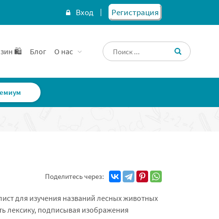
Вход
Регистрация
зин 🛍️
Блог
О нас
емиум
Поделитесь через:
ист для изучения названий лесных животных
ить лексику, подписывая изображения