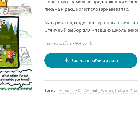
животных с помощью предложенного слова
письма и расширяют словарный запас.
Материал подходит для уроков
английско
Отличный выбор для младших школьников
Размер файла - 464.38 Kb
Скачать рабочий лист
Теги:
3 класс
,
ESL
,
Animals
,
Words
,
Nature
,
2 кл