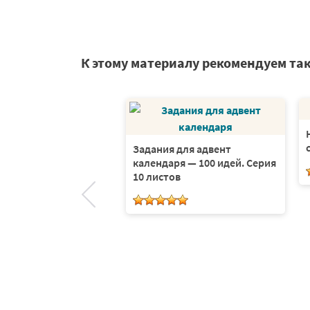
К этому материалу рекомендуем та
Задания для адвент
календаря — 100 идей. Серия
ичные хлопоты —
10 листов
няя настольная игра