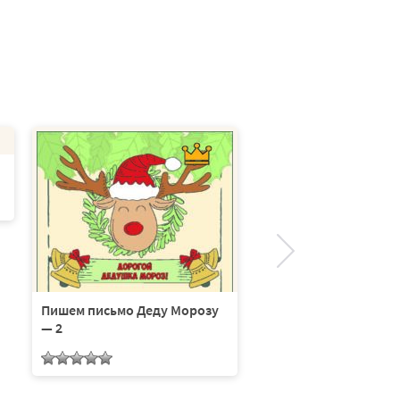
Письмо от Деда Моро
адвент календарь
Пишем письмо Деду Морозу
— 2