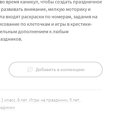
во время каникул, чтобы создать праздничное
 развивать внимание, мелкую моторику и
ла входят раскраски по номерам, задания на
исование по клеточкам и игры в крестики-
тельным дополнением к любым
аздников.
Добавить в коллекцию
,
1 класс
,
6 лет
,
Игры на праздники
,
5 лет
,
аздники