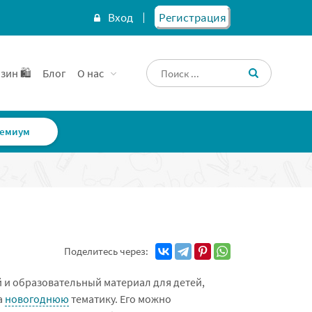
Вход
Регистрация
зин 🛍️
Блог
О нас
емиум
Поделитесь через:
 и образовательный материал для детей,
а
новогоднюю
тематику. Его можно