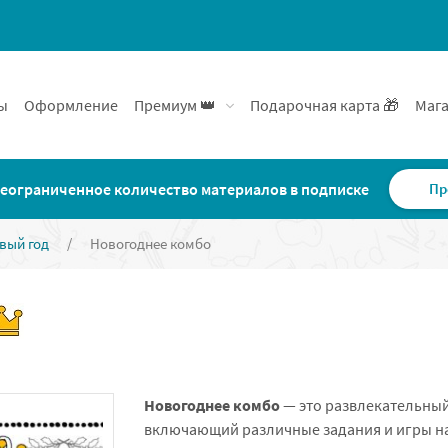
ы
Оформление
Премиум 👑
Подарочная карта 🎁
Мага
еограниченное количество материалов в подписке
Пр
вый год
/
Новогоднее комбо
Новогоднее комбо
— это развлекательный
включающий различные задания и игры н