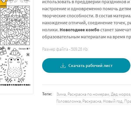
использовать в преддверии праздников и 
настроение и одновременно помочь детям
творческие способности. В состав материа
нахождение отличий, соединение точек, р
нолики.
Новогоднее комбо
станет замеча
образовательным материалам на время пр
Размер файла - 509.28 Kb
Скачать рабочий лист
Теги:
Зима
,
Раскраска по номерам
,
Дед мороз
Головоломка
,
Раскраска
,
Новый год
,
Пр