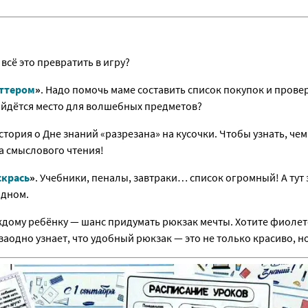
всё это превратить в игру?
оттером
»
. Надо помочь маме составить список покупок и провер
айдётся место для волшебных предметов?
История о Дне знаний «разрезана» на кусочки. Чтобы узнать, че
а смыслового чтения!
скрась
»
. Учебники, пеналы, завтраки… список огромный! А тут 
одном.
ждому ребёнку — шанс придумать рюкзак мечты. Хотите фиоле
заодно узнает, что удобный рюкзак — это не только красиво, н