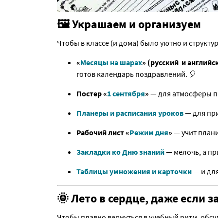
🖼 Украшаем и организуем
Чтобы в классе (и дома) было уютно и структу
«
Месяцы на шарах
» (русский и английс
готов календарь поздравлений. 🎈
Постер «
1 сентября
»
— для атмосферы п
Планеры и расписания уроков
— для при
Рабочий лист «
Режим дня
»
— учит плани
Закладки ко Дню знаний
— мелочь, а пр
Таблицы умножения и карточки
— и для
🌞 Лето в сердце, даже если з
Чтобы плавно вернуться в учебный ритм, обсу