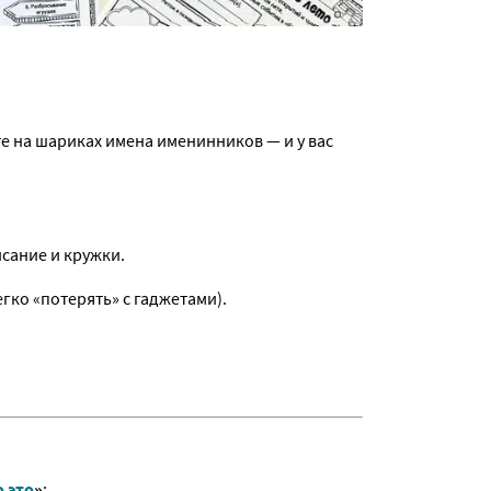
е на шариках имена именинников — и у вас
сание и кружки.
гко «потерять» с гаджетами).
 это
»
: