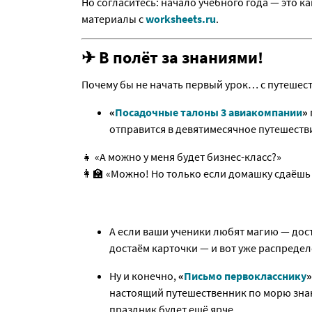
Но согласитесь: начало учебного года — это к
материалы с
worksheets.ru
.
✈ В полёт за знаниями!
Почему бы не начать первый урок… с путешес
«
Посадочные талоны 3 авиакомпании
»
отправится в девятимесячное путешеств
👧 «А можно у меня будет бизнес-класс?»
👩‍🏫 «Можно! Но только если домашку сдаёшь
А если ваши ученики любят магию — дос
достаём карточки — и вот уже распреде
Ну и конечно,
«
Письмо первокласснику
»
настоящий путешественник по морю знан
праздник будет ещё ярче.