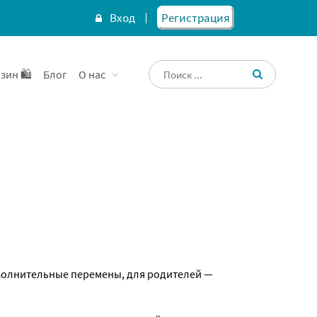
Вход
Регистрация
зин 🛍️
Блог
О нас
о волнительные перемены, для родителей —