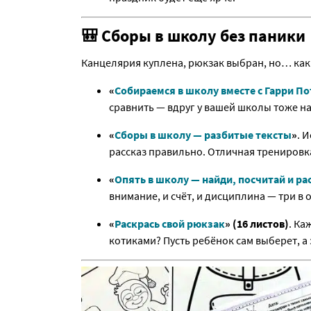
🎒 Сборы в школу без паники
Канцелярия куплена, рюкзак выбран, но… как 
«
Собираемся в школу вместе с Гарри П
сравнить — вдруг у вашей школы тоже н
«
Сборы в школу — разбитые тексты
»
. 
рассказ правильно. Отличная тренировк
«
Опять в школу — найди, посчитай и ра
внимание, и счёт, и дисциплина — три в 
«
Раскрась свой рюкзак
» (16 листов)
. Ка
котиками? Пусть ребёнок сам выберет, а 