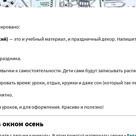
рировано:
кий)
— это и учебный материал, и праздничный декор. Напишит
раздника.
вычки к самостоятельности. Дети сами будут записывать распи
ровать время: уроки, отдых, кружки и даже сон (который так ле
иятно.
 уроков, и для оформления. Красиво и полезно!
а окном осень
дите с детьми каникулы. В этом помогут материалы серии
«
Лето