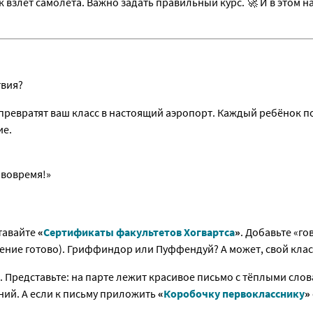
ак взлёт самолёта. Важно задать правильный курс. 🚀 И в этом 
твия?
превратят ваш класс в настоящий аэропорт. Каждый ребёнок по
ие.
 вовремя!»
тавайте
«
Сертификаты факультетов Хогвартса
»
. Добавьте «г
ление готово). Гриффиндор или Пуффендуй? А может, свой кла
. Представьте: на парте лежит красивое письмо с тёплыми слов
ий. А если к письму приложить
«
Коробочку первокласснику
»