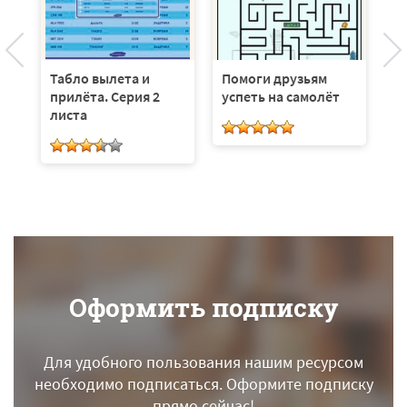
К
с
Табло вылета и
Помоги друзьям
прилёта. Серия 2
успеть на самолёт
листа
Оформить подписку
Для удобного пользования нашим ресурсом
необходимо подписаться.
Оформите подписку
прямо сейчас!