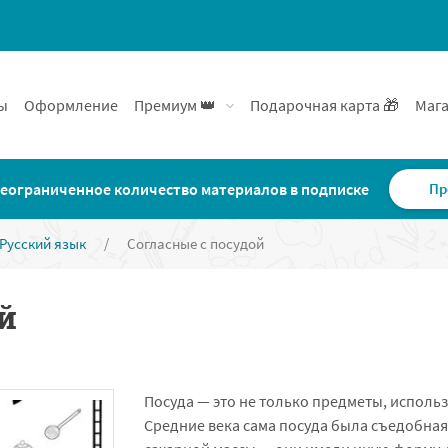
ы
Оформление
Премиум 👑
Подарочная карта 🎁
Мага
еограниченное количество материалов в подписке
Пр
Русский язык
/
Согласные с посудой
й
Посуда — это не только предметы, исполь
Средние века сама посуда была съедобная,