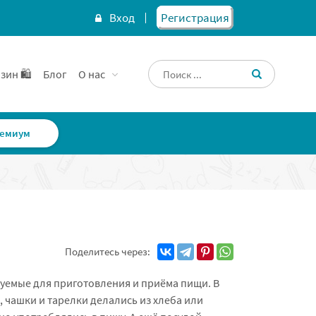
Вход
Регистрация
зин 🛍️
Блог
О нас
емиум
Поделитесь через:
зуемые для приготовления и приёма пищи. В
 чашки и тарелки делались из хлеба или