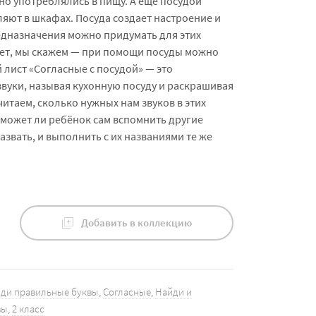
но употреблялись в пищу. А ещё посудой
яют в шкафах. Посуда создает настроение и
едназначения можно придумать для этих
ует, мы скажем — при помощи посуды можно
й лист «Согласные с посудой» — это
вуки, называя кухонную посуду и раскрашивая
читаем, сколько нужных нам звуков в этих
сможет ли ребёнок сам вспомнить другие
звать, и выполнить с их названиями те же
Добавить в коллекцию
ди правильные буквы
,
Согласные
,
Найди и
вы
,
2 класс