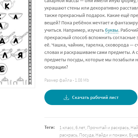
сахарной массы — они имели иную форму, 
украшают стены или декоративно расставл
также прекрасный подарок. Какие ещё пр
вещей? Пока ребёнок мечтает и фантазир
учиться. Например, изучать
буквы
. Рабочи
прекрасный способ вспомнить согласные з
её. Чашка, чайник, тарелка, сковорода — с
словах и раскрашиваем сами предметы. А 
предметы посуды, которые мы позабыли на
операции?
Размер файла - 1.08 Mb
Скачать рабочий лист
Теги:
1 класс
,
6 лет
,
Прочитай и раскрась
,
Най
раскрась
,
Посуда
,
Найди и покажи
,
Бук