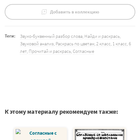
Добавить в коллекцию
Теги:
Звуко-буквенный разбор слова
,
Найди и раскрась
,
Звуковой анализ
,
Раскрась по цветам
,
2 класс
,
1 класс
,
6
лет
,
Прочитай и раскрась
,
Согласные
К этому материалу рекомендуем также: