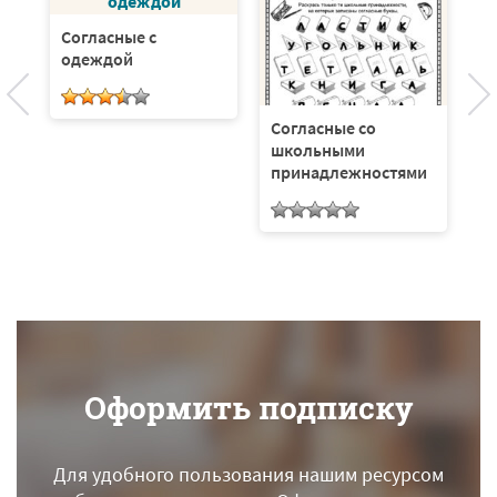
Согласные с
Т
одеждой
с
Согласные со
школьными
принадлежностями
Оформить подписку
Для удобного пользования нашим ресурсом