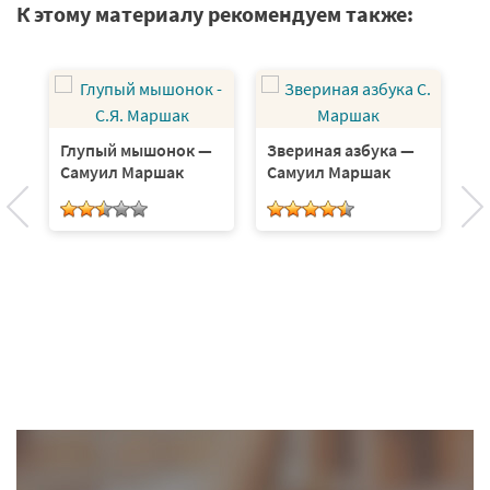
К этому материалу рекомендуем также:
С
А
Глупый мышонок —
Звериная азбука —
Самуил Маршак
Самуил Маршак