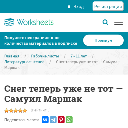
Вход
Регистрация
Получите неограниченное
Премиум
количество материалов в подписке
Главная
/
Рабочие листы
/
7 - 11 лет
/
Литературное чтение
/
Снег теперь уже не тот — Самуил
Маршак
Снег теперь уже не тот —
Самуил Маршак
(Рейтинг 5)
Поделитесь через: