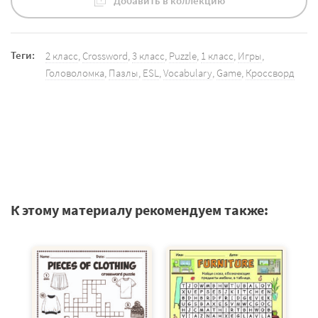
Добавить в коллекцию
Теги:
2 класс
,
Crossword
,
3 класс
,
Puzzle
,
1 класс
,
Игры
,
Головоломка
,
Пазлы
,
ESL
,
Vocabulary
,
Game
,
Кроссворд
К этому материалу рекомендуем также: