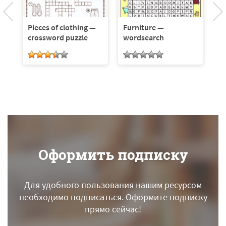
y
Pieces of clothing —
Furniture —
Fu
0
crossword puzzle
wordsearch
fl
(3
Оформить подписку
Для удобного пользования нашим ресурсом
необходимо подписаться.
Оформите подписку
прямо сейчас!