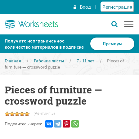
Вход
Регистрация
Получите неограниченное
Премиум
количество материалов в подписке
Главная
/
Рабочие листы
/
7 - 11 лет
/
Pieces of
furniture — crossword puzzle
Pieces of furniture —
crossword puzzle
(Рейтинг 5)
Поделитесь через: