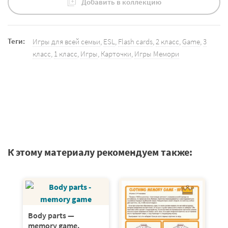
Добавить в коллекцию
Теги:
Игры для всей семьи
,
ESL
,
Flash cards
,
2 класс
,
Game
,
3
класс
,
1 класс
,
Игры
,
Карточки
,
Игры Мемори
К этому материалу рекомендуем также:
Body parts —
memory game.