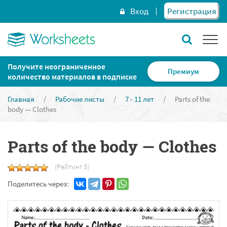
Вход
Регистрация
Получите неограниченное
Премиум
количество материалов в подписке
Главная
/
Рабочие листы
/
7 - 11 лет
/
Parts of the
body — Clothes
Parts of the body — Clothes
(Рейтинг 5)
Поделитесь через: