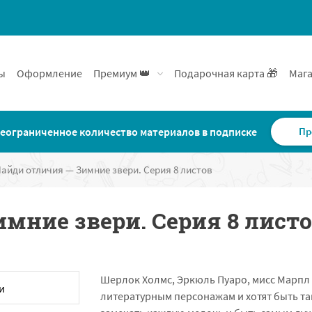
ы
Оформление
Премиум 👑
Подарочная карта 🎁
Мага
еограниченное количество материалов в подписке
Пр
айди отличия — Зимние звери. Серия 8 листов
мние звери. Серия 8 лист
Шерлок Холмс, Эркюль Пуаро, мисс Марпл
литературным персонажам и хотят быть т