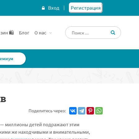
Вход
Регистрация
зин 🛍️
Блог
О нас
емиум
ов
Поделитесь через:
 — миллионы детей подражают этим
акими же находчивыми и внимательными,