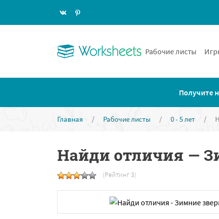
Рабочие листы
Игр
Получите н
Главная
/
Рабочие листы
/
0 - 5 лет
/
Н
Найди отличия — Зи
(Рейтинг 3)