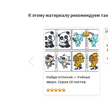
К этому материалу рекомендуем та
тличия — В гостях у
. Серия 6 листов
Найди отличия — Учёные
звери. Серия 10 листов