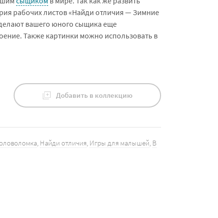
учшим
сыщиком
в мире. Так как же развить
ерия рабочих листов «Найди отличия — Зимние
сделают вашего юного сыщика еще
оение. Также картинки можно использовать в
Добавить в коллекцию
Головоломка
,
Найди отличия
,
Игры для малышей
,
В