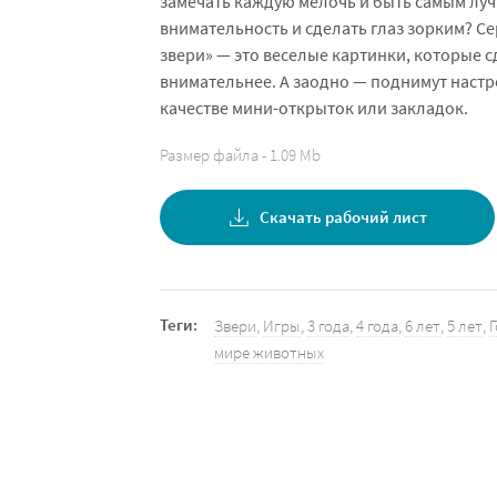
замечать каждую мелочь и быть самым л
внимательность и сделать глаз зорким? С
звери» — это веселые картинки, которые 
внимательнее. А заодно — поднимут настр
качестве мини-открыток или закладок.
Размер файла - 1.09 Mb
Скачать рабочий лист
Теги:
Звери
,
Игры
,
3 года
,
4 года
,
6 лет
,
5 лет
,
мире животных