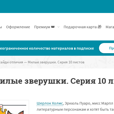
ы
Оформление
Премиум 👑
Подарочная карта 🎁
Мага
еограниченное количество материалов в подписке
Пр
айди отличия — Милые зверушки. Серия 10 листов
илые зверушки. Серия 10 
Шерлок Холмс
, Эркюль Пуаро, мисс Марп
литературным персонажам и хотят быть т