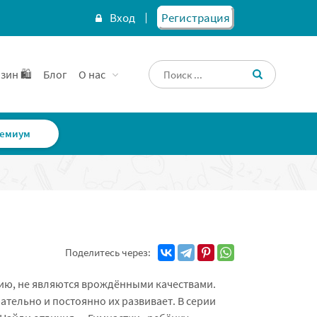
Вход
Регистрация
зин 🛍️
Блог
О нас
емиум
Поделитесь через:
ию, не являются врождёнными качествами.
рательно и постоянно их развивает. В серии