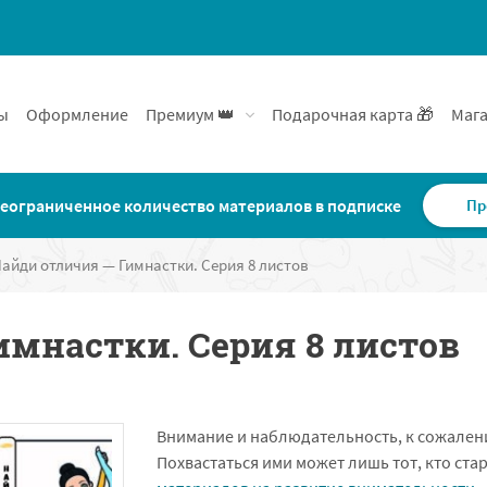
ы
Оформление
Премиум 👑
Подарочная карта 🎁
Мага
еограниченное количество материалов в подписке
Пр
айди отличия — Гимнастки. Серия 8 листов
имнастки. Серия 8 листов
Внимание и наблюдательность, к сожален
Похвастаться ими может лишь тот, кто ста