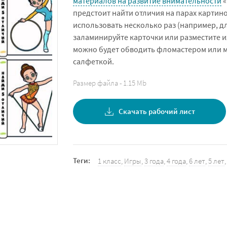
материалов на развитие внимательности
«
предстоит найти отличия на парах картино
использовать несколько раз (например, для
заламинируйте карточки или разместите и
можно будет обводить фломастером или ма
салфеткой.
Размер файла - 1.15 Mb
Скачать рабочий лист
Теги:
1 класс
,
Игры
,
3 года
,
4 года
,
6 лет
,
5 лет