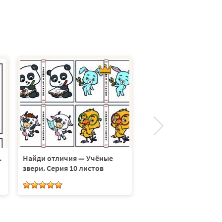
Найди отличия — Анг
Серия 7 листов
.
Найди отличия — Учёные
звери. Серия 10 листов