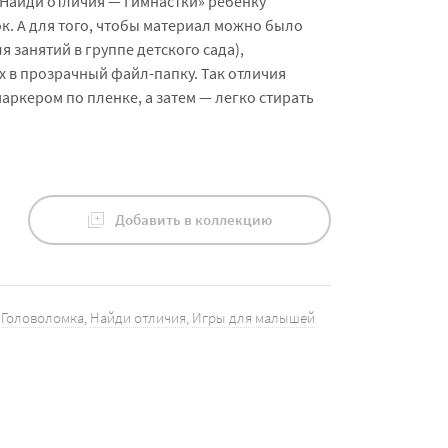
Найди отличия — Гимнастки» ребёнку
к. А для того, чтобы материал можно было
 занятий в группе детского сада),
х в прозрачный файл-папку. Так отличия
ркером по пленке, а затем — легко стирать
Добавить в коллекцию
,
Головоломка
,
Найди отличия
,
Игры для малышей