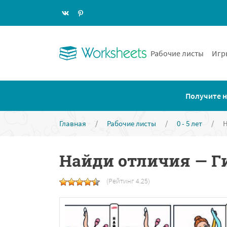
Рабочие листы
Игр
Получите н
Главная
/
Рабочие листы
/
0 - 5 лет
/
Н
Найди отличия — Г
(Рейтинг 4.25)