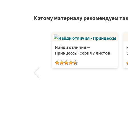
К этому материалу рекомендуем та
отличия —
Найди отличия —
ии. Серия 5 листов
Принцессы. Серия 7 листов