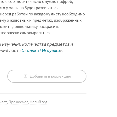
ов, соотносить число с нужно цифрой,
го у малыша будет развиваться
Перед работой по каждому листу необходимо
 ему о животных и предметах, изображенных
ложить дошкольнику раскрасить
творчески самовыразиться.
м изучении количества предметов и
чий лист «
Сколько? Игрушки
».
Добавить в коллекцию
5 лет
,
Про космос
,
Новый год