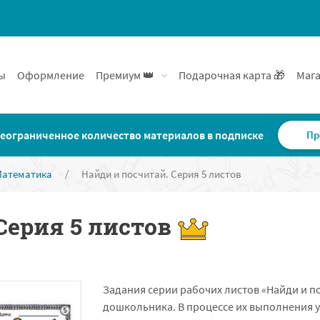
ы
Оформление
Премиум 👑
Подарочная карта 🎁
Мага
еограниченное количество материалов в подписке
Пр
Математика
/
Найди и посчитай. Серия 5 листов
Серия 5 листов
Задания серии рабочих листов «Найди и п
дошкольника. В процессе их выполнения 