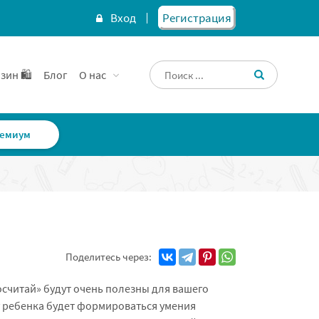
Вход
Регистрация
зин 🛍️
Блог
О нас
емиум
Поделитесь через:
осчитай» будут очень полезны для вашего
у ребенка будет формироваться умения