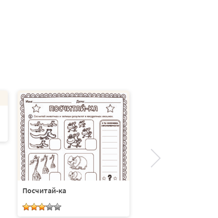
Посчитай-ка
Космический счёт — 
посчитай