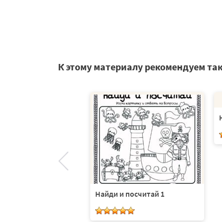
К этому материалу рекомендуем та
 посчитай 2
Найди и посчитай 1