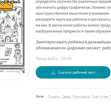
определять количество различных предмет
обозначать цифру графически. Помимо это
пространственное мышление и внимание. 
расширить кругозор ребенка и рассказать
на них. В заключение работы можно пред
изображенные предметы и таким образом 
Заинтересовать ребенка в дальнейше
обозначения их цифрами сможет рабо
Размер файла - 3.39 Mb
Скачать рабочий лист
Теги:
Пираты
,
Север
,
Принцессы
,
Счет
,
6 лет
,