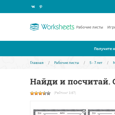
Рабочие листы
Игр
Получите н
Главная
/
Рабочие листы
/
5 - 7 лет
/
Найди и посчитай. 
(Рейтинг 3.67)