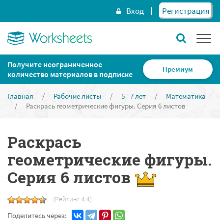
Вход
Регистрация
Получите неограниченное
Премиум
количество материалов в подписке
Главная
/
Рабочие листы
/
5 - 7 лет
/
Математика
/
Раскрась геометрические фигуры. Серия 6 листов
Раскрась
геометрические фигуры.
Серия 6 листов
(Рейтинг 4.4)
Поделитесь через: