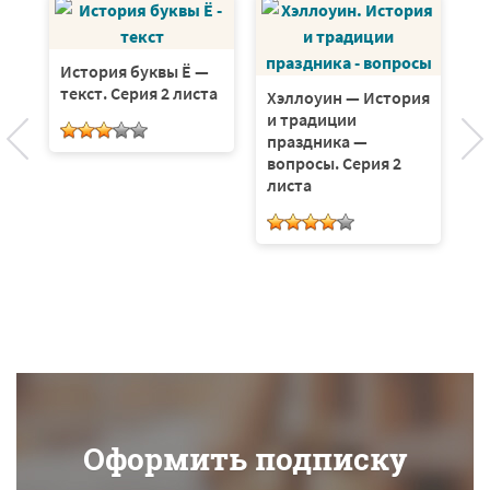
История буквы Ё —
текст. Серия 2 листа
Хэллоуин — История
че
и традиции
2
праздника —
Х
вопросы. Серия 2
и
листа
п
л
Оформить подписку