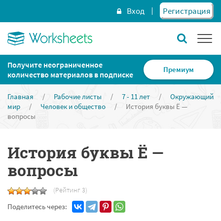
Вход
Регистрация
Получите неограниченное
Премиум
количество материалов в подписке
Главная
/
Рабочие листы
/
7 - 11 лет
/
Окружающий
мир
/
Человек и общество
/
История буквы Ё —
вопросы
История буквы Ё —
вопросы
(Рейтинг 3)
Поделитесь через: