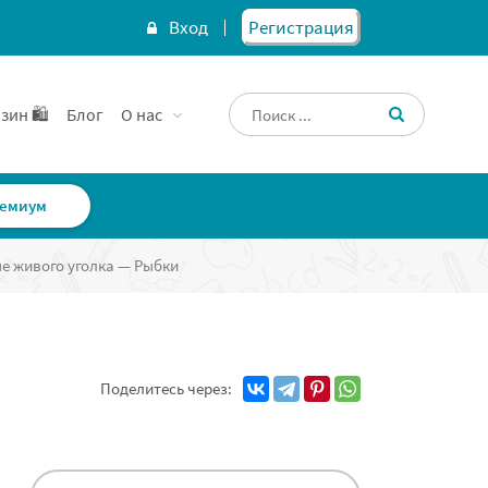
Вход
Регистрация
зин 🛍️
Блог
О нас
емиум
е живого уголка — Рыбки
Поделитесь через: