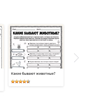
Растения и животны
сравнение
Какие бывают животные?