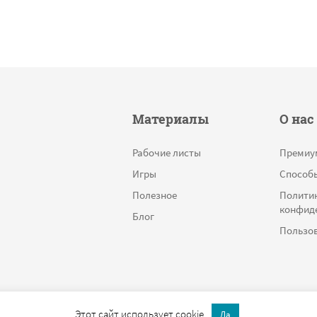
Материалы
О нас
Рабочие листы
Премиу
Игры
Способ
Полезное
Полити
конфид
Блог
Пользов
Этот сайт использует cookie.
Да