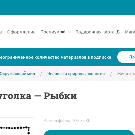
ы
Оформление
Премиум 👑
Подарочная карта 🎁
Мага
еограниченное количество материалов в подписке
Пр
Окружающий мир
/
Человек и природа, экология
/
Животны
уголка — Рыбки
Размер файла - 898.35 Kb