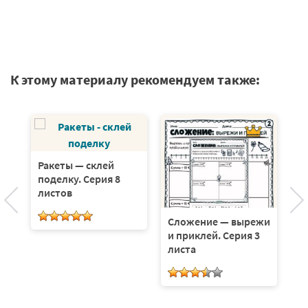
К этому материалу рекомендуем также:
й
Ракеты — склей
поделку. Серия 8
листов
Сложение — вырежи
В
и приклей. Серия 3
—
листа
е