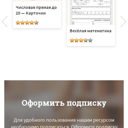
Числовая прямая до
20 — Карточки
ка
Весёлая математика
П
к
Оформить подписку
Для удобного пользования нашим ресурсом
необходимо подписаться.
Оформите подписку