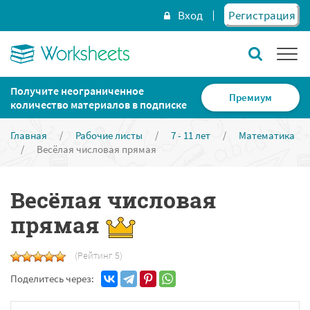
Вход
Регистрация
Получите неограниченное
Премиум
количество материалов в подписке
Главная
/
Рабочие листы
/
7 - 11 лет
/
Математика
/
Весёлая числовая прямая
Весёлая числовая
прямая
(Рейтинг 5)
Поделитесь через: