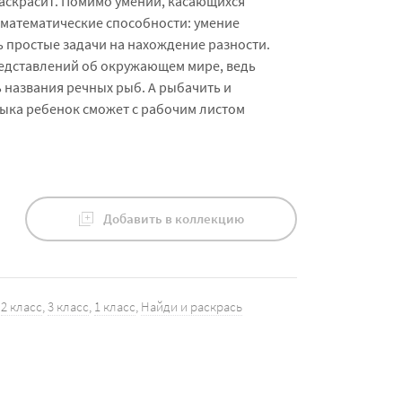
раскрасит. Помимо умений, касающихся
и математические способности: умение
 простые задачи на нахождение разности.
едставлений об окружающем мире, ведь
 названия речных рыб. А рыбачить и
зыка ребенок сможет с рабочим листом
Добавить в коллекцию
,
2 класс
,
3 класс
,
1 класс
,
Найди и раскрась