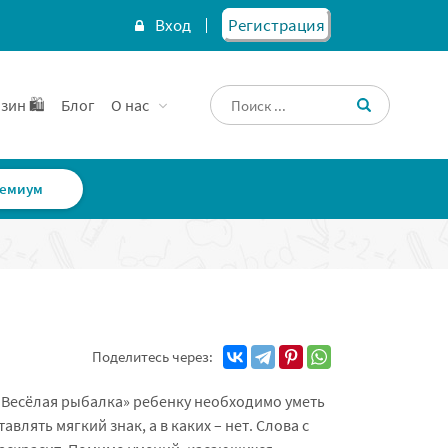
Вход
Регистрация
зин 🛍️
Блог
О нас
емиум
Поделитесь через:
«Весёлая рыбалка» ребенку необходимо уметь
влять мягкий знак, а в каких – нет. Слова с