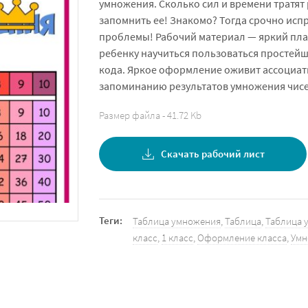
умножения. Сколько сил и времени тратят
запомнить ее! Знакомо? Тогда срочно исп
проблемы! Рабочий материал — яркий пла
ребенку научиться пользоваться простей
кода. Яркое оформление оживит ассоциат
запоминанию результатов умножения чисел
Размер файла - 41.72 Kb
Скачать рабочий лист
Теги:
Таблица умножения
,
Таблица
,
Таблица 
класс
,
1 класс
,
Оформление класса
,
Умн