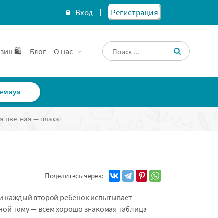
Вход
Регистрация
зин 🛍️
Блог
О нас
емиум
я цветная — плакат
Поделитесь через:
ки каждый второй ребенок испытывает
ной тому — всем хорошо знакомая таблица