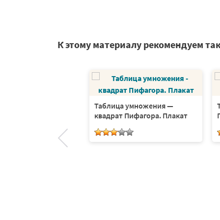
К этому материалу рекомендуем та
а умножения — Мини-
Таблица умножения —
. Серия 5 листов
квадрат Пифагора. Плакат