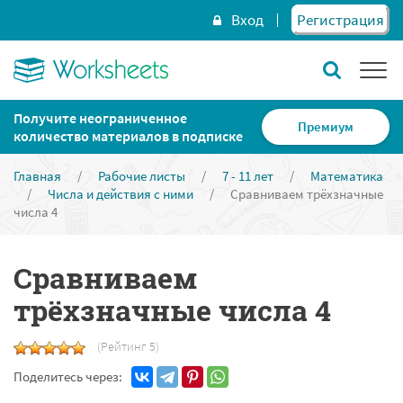
Вход
Регистрация
Получите неограниченное
Премиум
количество материалов в подписке
Главная
/
Рабочие листы
/
7 - 11 лет
/
Математика
/
Числа и действия с ними
/
Сравниваем трёхзначные
числа 4
Сравниваем
трёхзначные числа 4
(Рейтинг 5)
Поделитесь через: