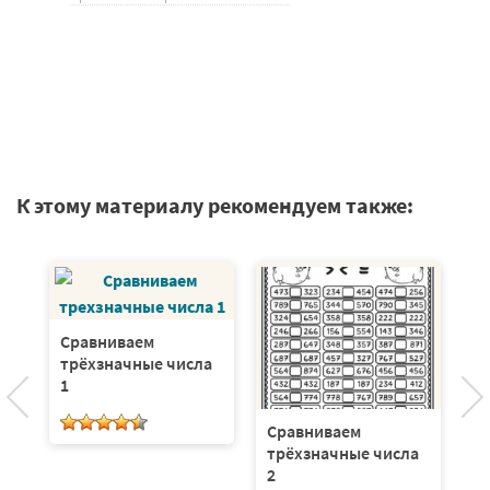
К этому материалу рекомендуем также:
С
Сравниваем
трёхзначные числа
1
а.
Сравниваем
трёхзначные числа
2